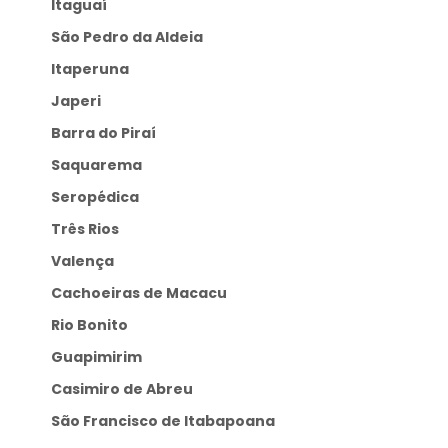
Itaguaí
São Pedro da Aldeia
Itaperuna
Japeri
Barra do Piraí
Saquarema
Seropédica
Três Rios
Valença
Cachoeiras de Macacu
Rio Bonito
Guapimirim
Casimiro de Abreu
São Francisco de Itabapoana