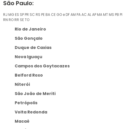
São Paulo:
RJ
MG
ES
SP
PR
SC
RS
PE
BA
CE
GO e DF
AM
PA
AC
AL
AP
MA
MT
MS
PB
PI
RN
RO
RR
SE
TO
Rio de Janeiro
São Gonçalo
Duque de Caxias
Nova Iguaçu
Campos dos Goytacazes
Belford Roxo
Niterói
São João de Meriti
Petrópolis
Volta Redonda
Macaé