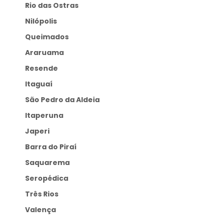
Rio das Ostras
Nilópolis
Queimados
Araruama
Resende
Itaguaí
São Pedro da Aldeia
Itaperuna
Japeri
Barra do Piraí
Saquarema
Seropédica
Três Rios
Valença