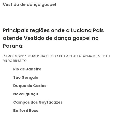
Vestido de dança gospel
Principais regiões onde a Luciana Pais
atende Vestido de dança gospel no
Paraná:
RJ
MG
ES
SP
PR
SC
RS
PE
BA
CE
GO e DF
AM
PA
AC
AL
AP
MA
MT
MS
PB
PI
RN
RO
RR
SE
TO
Rio de Janeiro
São Gonçalo
Duque de Caxias
Nova Iguaçu
Campos dos Goytacazes
Belford Roxo