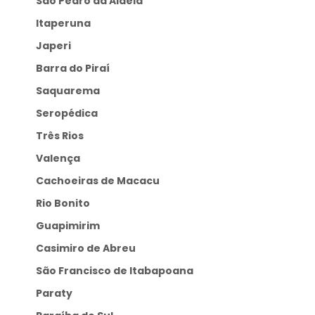
São Pedro da Aldeia
Itaperuna
Japeri
Barra do Piraí
Saquarema
Seropédica
Três Rios
Valença
Cachoeiras de Macacu
Rio Bonito
Guapimirim
Casimiro de Abreu
São Francisco de Itabapoana
Paraty