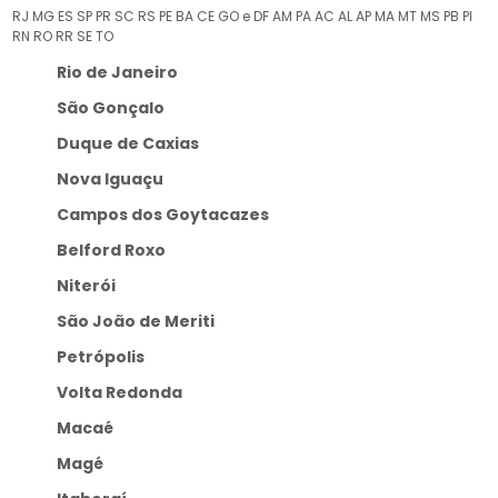
RJ
MG
ES
SP
PR
SC
RS
PE
BA
CE
GO e DF
AM
PA
AC
AL
AP
MA
MT
MS
PB
PI
RN
RO
RR
SE
TO
Rio de Janeiro
São Gonçalo
Duque de Caxias
Nova Iguaçu
Campos dos Goytacazes
Belford Roxo
Niterói
São João de Meriti
Petrópolis
Volta Redonda
Macaé
Magé