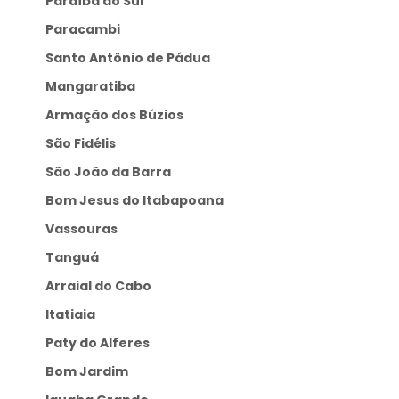
Paraíba do Sul
Paracambi
Santo Antônio de Pádua
Mangaratiba
Armação dos Búzios
São Fidélis
São João da Barra
Bom Jesus do Itabapoana
Vassouras
Tanguá
Arraial do Cabo
Itatiaia
Paty do Alferes
Bom Jardim