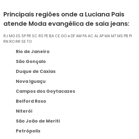
Principais regiões onde a Luciana Pais
atende Moda evangélica de saia jeans:
RJ
MG
ES
SP
PR
SC
RS
PE
BA
CE
GO e DF
AM
PA
AC
AL
AP
MA
MT
MS
PB
PI
RN
RO
RR
SE
TO
Rio de Janeiro
São Gonçalo
Duque de Caxias
Nova Iguaçu
Campos dos Goytacazes
Belford Roxo
Niterói
São João de Meriti
Petrópolis