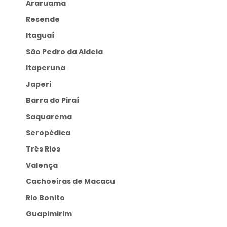
Araruama
Resende
Itaguaí
São Pedro da Aldeia
Itaperuna
Japeri
Barra do Piraí
Saquarema
Seropédica
Três Rios
Valença
Cachoeiras de Macacu
Rio Bonito
Guapimirim