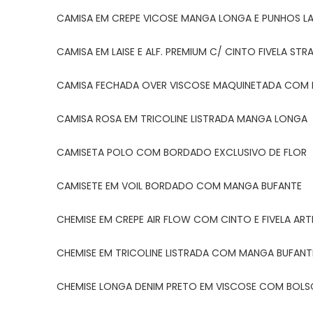
CAMISA EM CREPE VICOSE MANGA LONGA E PUNHOS 
CAMISA EM LAISE E ALF. PREMIUM C/ CINTO FIVELA STR
CAMISA FECHADA OVER VISCOSE MAQUINETADA COM D
CAMISA ROSA EM TRICOLINE LISTRADA MANGA LONGA
CAMISETA POLO COM BORDADO EXCLUSIVO DE FLOR
CAMISETE EM VOIL BORDADO COM MANGA BUFANTE
CHEMISE EM CREPE AIR FLOW COM CINTO E FIVELA AR
CHEMISE EM TRICOLINE LISTRADA COM MANGA BUFANT
CHEMISE LONGA DENIM PRETO EM VISCOSE COM BOL