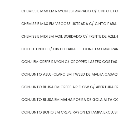
CHEMISSIE MAX EM RAYON ESTAMPADO C/ CINTO E 
CHEMISSIE MAX EM VISCOSE LISTRADA C/ CINTO PAR
CHEMISSIE MIDI EM VOIL BORDADO C/ FRENTE DE AZE
COLETE LINHO C/ CINTO FAIXA
CONJ. EM CAMBRA
CONJ. EM CREPE RAYON C/ CROPPED LASTEX COSTAS
CONJUNTO AZUL-CLARO EM TWEED DE MALHA CASAQU
CONJUNTO BLUSA EM CREPE AIR FLOW C/ ABERTURA 
CONJUNTO BLUSA EM MALHA POEIRA DE GOLA ALTA C
CONJUNTO BOHO EM CREPE RAYON ESTAMPA EXCLUSIV