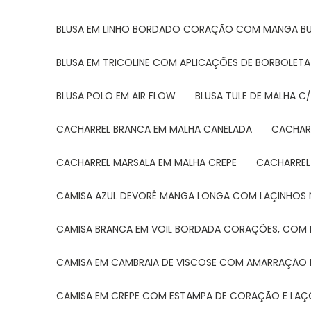
BLUSA EM LINHO BORDADO CORAÇÃO COM MANGA B
BLUSA EM TRICOLINE COM APLICAÇÕES DE BORBOLETA
BLUSA POLO EM AIR FLOW
BLUSA TULE DE MALHA C
CACHARREL BRANCA EM MALHA CANELADA
CACHA
CACHARREL MARSALA EM MALHA CREPE
CACHARRE
CAMISA AZUL DEVORÊ MANGA LONGA COM LAÇINHO
CAMISA BRANCA EM VOIL BORDADA CORAÇÕES, COM D
CAMISA EM CAMBRAIA DE VISCOSE COM AMARRAÇÃO 
CAMISA EM CREPE COM ESTAMPA DE CORAÇÃO E LAÇ