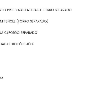
INTO PRESO NAS LATERAIS E FORRO SEPARADO
I EM TENCEL (FORRO SEPARADO)
RADA C/FORRO SEPARADO
RDADA E BOTÕES JÓIA
DA