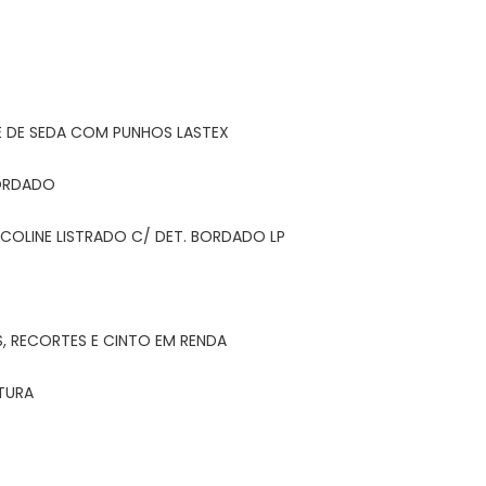
E DE SEDA COM PUNHOS LASTEX
BORDADO
RICOLINE LISTRADO C/ DET. BORDADO LP
S, RECORTES E CINTO EM RENDA
NTURA