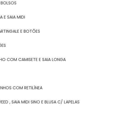
E BOLSOS
E SAIA MIDI
ARTINGALE E BOTÕES
ÕES
NHO COM CAMISETE E SAIA LONGA
UNHOS COM RETILÍNEA
D , SAIA MIDI SINO E BLUSA C/ LAPELAS