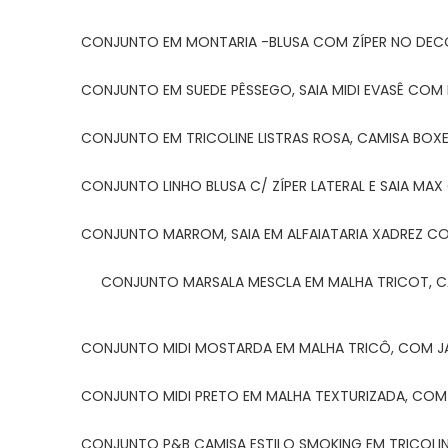
CONJUNTO EM MONTARIA -BLUSA COM ZÍPER NO DECOT
CONJUNTO EM SUEDE PÊSSEGO, SAIA MIDI EVASÊ COM
CONJUNTO EM TRICOLINE LISTRAS ROSA, CAMISA BOX
CONJUNTO LINHO BLUSA C/ ZÍPER LATERAL E SAIA MA
CONJUNTO MARROM, SAIA EM ALFAIATARIA XADREZ C
CONJUNTO MARSALA MESCLA EM MALHA TRICOT, CAÇA PANTALONA COM ELÁSTICO NA CINTURA E BOLSO COM COLETE GOLA ROLÊ ACOMPANHA CINTO QUE NÃO É O DA
CONJUNTO MIDI MOSTARDA EM MALHA TRICÔ, COM J
CONJUNTO MIDI PRETO EM MALHA TEXTURIZADA, COM
CONJUNTO P&B CAMISA ESTILO SMOKING EM TRICOLINE,