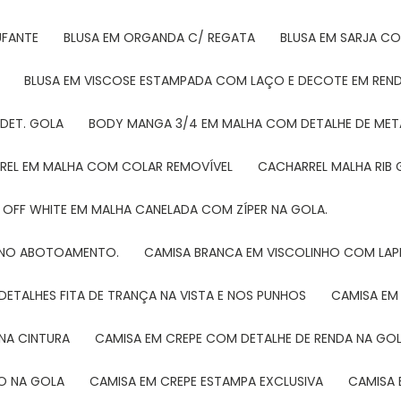
UFANTE
BLUSA EM ORGANDA C/ REGATA
BLUSA EM SARJA 
BLUSA EM VISCOSE ESTAMPADA COM LAÇO E DECOTE EM REN
/DET. GOLA
BODY MANGA 3/4 EM MALHA COM DETALHE DE ME
RREL EM MALHA COM COLAR REMOVÍVEL
CACHARREL MALHA RIB
L OFF WHITE EM MALHA CANELADA COM ZÍPER NA GOLA.
S NO ABOTOAMENTO.
CAMISA BRANCA EM VISCOLINHO COM LAP
ETALHES FITA DE TRANÇA NA VISTA E NOS PUNHOS
CAMISA E
NA CINTURA
CAMISA EM CREPE COM DETALHE DE RENDA NA GO
O NA GOLA
CAMISA EM CREPE ESTAMPA EXCLUSIVA
CAMISA