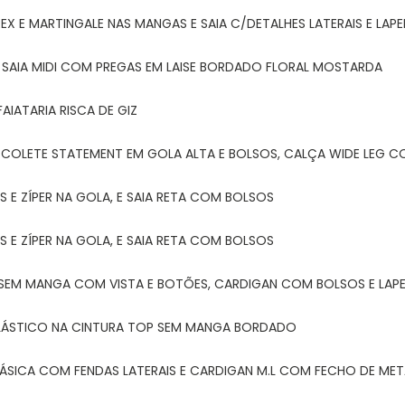
UREX E MARTINGALE NAS MANGAS E SAIA C/DETALHES LATERAIS E LA
 SAIA MIDI COM PREGAS EM LAISE BORDADO FLORAL MOSTARDA
IATARIA RISCA DE GIZ
 COLETE STATEMENT EM GOLA ALTA E BOLSOS, CALÇA WIDE LEG C
E ZÍPER NA GOLA, E SAIA RETA COM BOLSOS
E ZÍPER NA GOLA, E SAIA RETA COM BOLSOS
O SEM MANGA COM VISTA E BOTÕES, CARDIGAN COM BOLSOS E LAPE
C/ELÁSTICO NA CINTURA TOP SEM MANGA BORDADO
A BÁSICA COM FENDAS LATERAIS E CARDIGAN M.L COM FECHO DE MET