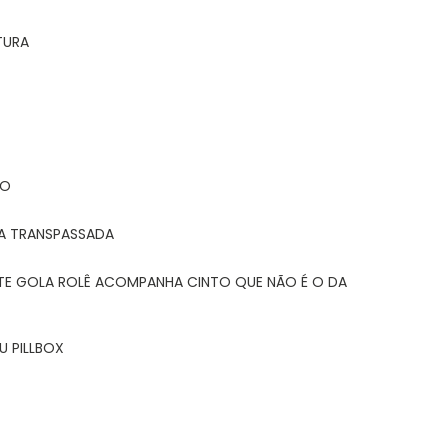
TURA
SO
LA TRANSPASSADA
 PILLBOX