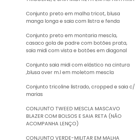
Conjunto preto em malha tricot, blusa
manga longa e saia com listra e fenda
Conjunto preto em montaria mescla,
casaco gola de padre com botões prata,
saia midi com vista e botões em diagonal
Conjunto saia midi com elástico na cintura
,blusa over m.l em moletom mescla
Conjunto tricoline listrado, cropped e saia c/
marias
CONJUNTO TWEED MESCLA MASCAVO
BLAZER COM BOLSOS E SAIA RETA (NÃO
ACOMPANHA LENÇO)
CONJUNTO VERDE-MILITAR EM MALHA