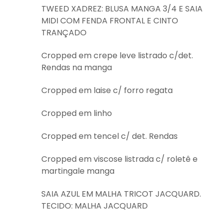
TWEED XADREZ: BLUSA MANGA 3/4 E SAIA
MIDI COM FENDA FRONTAL E CINTO
TRANÇADO
Cropped em crepe leve listrado c/det.
Rendas na manga
Cropped em laise c/ forro regata
Cropped em linho
Cropped em tencel c/ det. Rendas
Cropped em viscose listrada c/ roletê e
martingale manga
SAIA AZUL EM MALHA TRICOT JACQUARD.
TECIDO: MALHA JACQUARD