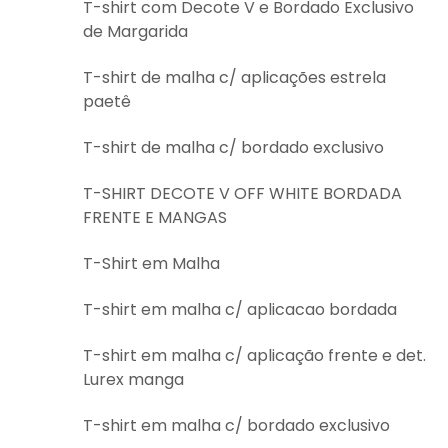
T-shirt com Decote V e Bordado Exclusivo
de Margarida
T-shirt de malha c/ aplicações estrela
paetê
T-shirt de malha c/ bordado exclusivo
T-SHIRT DECOTE V OFF WHITE BORDADA
FRENTE E MANGAS
T-Shirt em Malha
T-shirt em malha c/ aplicacao bordada
T-shirt em malha c/ aplicação frente e det.
Lurex manga
T-shirt em malha c/ bordado exclusivo