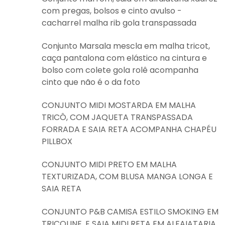
com pregas, bolsos e cinto avulso -
cacharrel malha rib gola transpassada
Conjunto Marsala mescla em malha tricot,
caça pantalona com elástico na cintura e
bolso com colete gola rolê acompanha
cinto que não é o da foto
CONJUNTO MIDI MOSTARDA EM MALHA
TRICÔ, COM JAQUETA TRANSPASSADA
FORRADA E SAIA RETA ACOMPANHA CHAPÉU
PILLBOX
CONJUNTO MIDI PRETO EM MALHA
TEXTURIZADA, COM BLUSA MANGA LONGA E
SAIA RETA
CONJUNTO P&B CAMISA ESTILO SMOKING EM
TRICOLINE, E SAIA MIDI RETA EM ALFAIATARIA