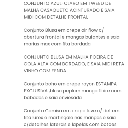
CONJUNTO AZUL-CLARO EM TWEED DE
MALHA CASAQUETO ACINTURADO E SAIA
MIDI COM DETALHE FRONTAL
Conjunto Blusa em crepe air flow c/
abertura frontal e mangas bufantes e saia
marias max com fita bordada
CONJUNTO BLUSA EM MALHA POEIRA DE
GOLA ALTA COM BORDADO, E SAIA MIDI RETA
VINHO COM FENDA
Conjunto boho em crepe rayon ESTAMPA
EXCLUSIVA ,blusa peplum manga flaire com
babados e saia enviesada
Conjunto Camisa em crepe leve c/ det.em
fita lurex e martingale nas mangas e saia
c/detalhes laterais e lapelas com botões