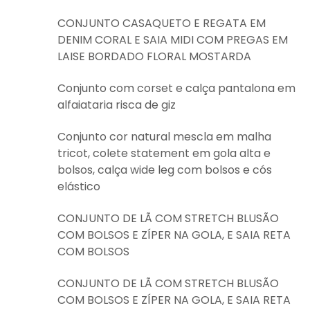
CONJUNTO CASAQUETO E REGATA EM
DENIM CORAL E SAIA MIDI COM PREGAS EM
LAISE BORDADO FLORAL MOSTARDA
Conjunto com corset e calça pantalona em
alfaiataria risca de giz
Conjunto cor natural mescla em malha
tricot, colete statement em gola alta e
bolsos, calça wide leg com bolsos e cós
elástico
CONJUNTO DE LÃ COM STRETCH BLUSÃO
COM BOLSOS E ZÍPER NA GOLA, E SAIA RETA
COM BOLSOS
CONJUNTO DE LÃ COM STRETCH BLUSÃO
COM BOLSOS E ZÍPER NA GOLA, E SAIA RETA