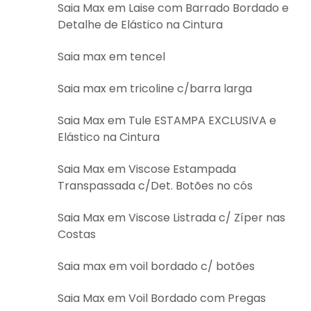
Saia Max em Laise com Barrado Bordado e
Detalhe de Elástico na Cintura
Saia max em tencel
Saia max em tricoline c/barra larga
Saia Max em Tule ESTAMPA EXCLUSIVA e
Elástico na Cintura
Saia Max em Viscose Estampada
Transpassada c/Det. Botões no cós
Saia Max em Viscose Listrada c/ Zíper nas
Costas
Saia max em voil bordado c/ botões
Saia Max em Voil Bordado com Pregas