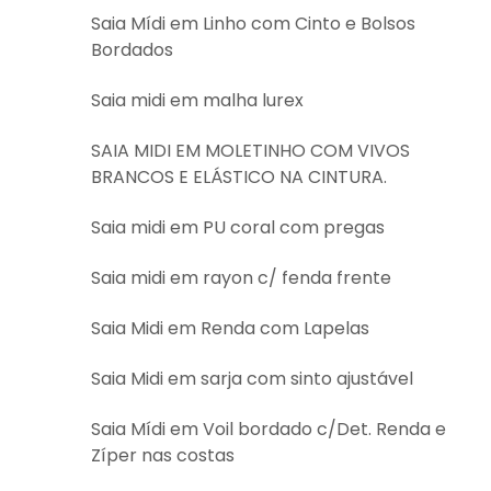
Saia Mídi em Linho com Cinto e Bolsos
Bordados
Saia midi em malha lurex
SAIA MIDI EM MOLETINHO COM VIVOS
BRANCOS E ELÁSTICO NA CINTURA.
Saia midi em PU coral com pregas
Saia midi em rayon c/ fenda frente
Saia Midi em Renda com Lapelas
Saia Midi em sarja com sinto ajustável
Saia Mídi em Voil bordado c/Det. Renda e
Zíper nas costas