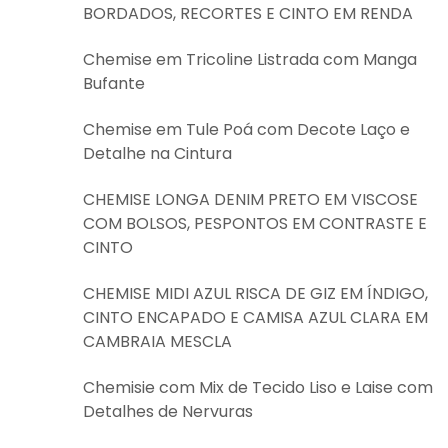
BORDADOS, RECORTES E CINTO EM RENDA
Chemise em Tricoline Listrada com Manga
Bufante
Chemise em Tule Poá com Decote Laço e
Detalhe na Cintura
CHEMISE LONGA DENIM PRETO EM VISCOSE
COM BOLSOS, PESPONTOS EM CONTRASTE E
CINTO
CHEMISE MIDI AZUL RISCA DE GIZ EM ÍNDIGO,
CINTO ENCAPADO E CAMISA AZUL CLARA EM
CAMBRAIA MESCLA
Chemisie com Mix de Tecido Liso e Laise com
Detalhes de Nervuras