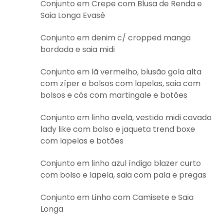
Conjunto em Crepe com Blusa de Renda e
Saia Longa Evasê
Conjunto em denim c/ cropped manga
bordada e saia midi
Conjunto em lã vermelho, blusão gola alta
com zíper e bolsos com lapelas, saia com
bolsos e cós com martingale e botões
Conjunto em linho avelã, vestido midi cavado
lady like com bolso e jaqueta trend boxe
com lapelas e botões
Conjunto em linho azul índigo blazer curto
com bolso e lapela, saia com pala e pregas
Conjunto em Linho com Camisete e Saia
Longa