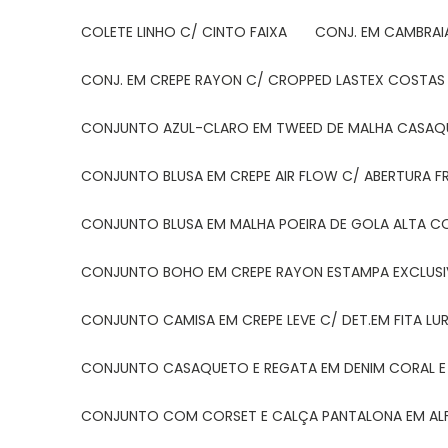
COLETE LINHO C/ CINTO FAIXA
CONJ. EM CAMBRA
CONJ. EM CREPE RAYON C/ CROPPED LASTEX COSTAS
CONJUNTO AZUL-CLARO EM TWEED DE MALHA CASAQU
CONJUNTO BLUSA EM CREPE AIR FLOW C/ ABERTURA 
CONJUNTO BLUSA EM MALHA POEIRA DE GOLA ALTA C
CONJUNTO BOHO EM CREPE RAYON ESTAMPA EXCLUSIV
CONJUNTO CAMISA EM CREPE LEVE C/ DET.EM FITA L
CONJUNTO CASAQUETO E REGATA EM DENIM CORAL E
CONJUNTO COM CORSET E CALÇA PANTALONA EM ALFA