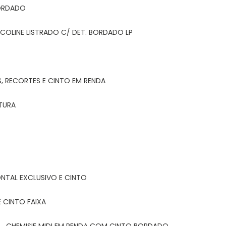
BORDADO
RICOLINE LISTRADO C/ DET. BORDADO LP
S, RECORTES E CINTO EM RENDA
NTURA
ONTAL EXCLUSIVO E CINTO
 CINTO FAIXA