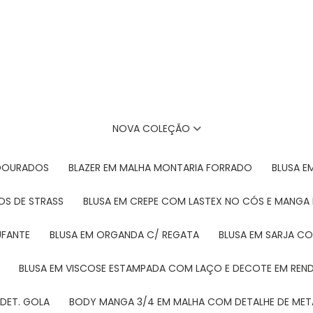
NOVA COLEÇÃO
 DOURADOS
BLAZER EM MALHA MONTARIA FORRADO
BLUSA 
OS DE STRASS
BLUSA EM CREPE COM LASTEX NO CÓS E MANGA
UFANTE
BLUSA EM ORGANDA C/ REGATA
BLUSA EM SARJA 
BLUSA EM VISCOSE ESTAMPADA COM LAÇO E DECOTE EM REN
/DET. GOLA
BODY MANGA 3/4 EM MALHA COM DETALHE DE ME