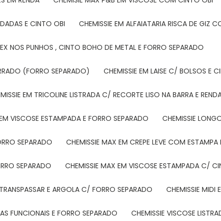
ES EM RENDA
CHEMISIE MAX P&B EM VISCOSE COM CINTO OBI
RDADAS E CINTO OBI
CHEMISSIE EM ALFAIATARIA RISCA DE GI
TEX NOS PUNHOS , CINTO BOHO DE METAL E FORRO SEPARADO
ORRADO (FORRO SEPARADO)
CHEMISSIE EM LAISE C/ BOLSOS E
HEMISSIE EM TRICOLINE LISTRADA C/ RECORTE LISO NA BARRA E RE
E EM VISCOSE ESTAMPADA E FORRO SEPARADO
CHEMISSIE LON
FORRO SEPARADO
CHEMISSIE MAX EM CREPE LEVE COM ESTAMPA
FORRO SEPARADO
CHEMISSIE MAX EM VISCOSE ESTAMPADA C/ C
A TRANSPASSAR E ARGOLA C/ FORRO SEPARADO
CHEMISSIE MID
LHAS FUNCIONAIS E FORRO SEPARADO
CHEMISSIE VISCOSE LIST