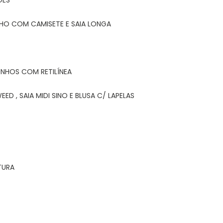
ÕES
NHO COM CAMISETE E SAIA LONGA
UNHOS COM RETILÍNEA
D , SAIA MIDI SINO E BLUSA C/ LAPELAS
TURA