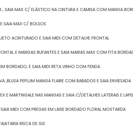
IA , SAIA MAX C/ ELÁSTICO NA CINTURA E CAMISA COM MANGA BO
 E SAIA MAX C/ BOLSOS
ETO ACINTURADO E SAIA MIDI COM DETALHE FRONTAL
FRONTAL E MANGAS BUFANTES E SAIA MARIAS MAX COM FITA BORDA
OM BORDADO, E SAIA MIDI RETA VINHO COM FENDA
A ,BLUSA PEPLUM MANGA FLAIRE COM BABADOS E SAIA ENVIESADA
UREX E MARTINGALE NAS MANGAS E SAIA C/DETALHES LATERAIS E LA
 SAIA MIDI COM PREGAS EM LAISE BORDADO FLORAL MOSTARDA
IATARIA RISCA DE GIZ