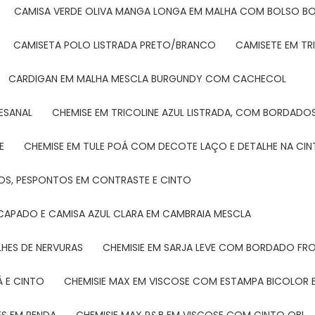
CAMISA VERDE OLIVA MANGA LONGA EM MALHA COM BOLSO 
CAMISETA POLO LISTRADA PRETO/BRANCO
CAMISETE EM T
CARDIGAN EM MALHA MESCLA BURGUNDY COM CACHECOL
TESANAL
CHEMISE EM TRICOLINE AZUL LISTRADA, COM BORDADO
E
CHEMISE EM TULE POÁ COM DECOTE LAÇO E DETALHE NA CI
SOS, PESPONTOS EM CONTRASTE E CINTO
 ENCAPADO E CAMISA AZUL CLARA EM CAMBRAIA MESCLA
LHES DE NERVURAS
CHEMISIE EM SARJA LEVE COM BORDADO FR
 E CINTO
CHEMISIE MAX EM VISCOSE COM ESTAMPA BICOLOR E