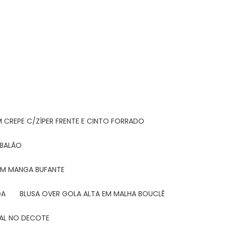
EM CREPE C/ZÍPER FRENTE E CINTO FORRADO
 BALÃO
COM MANGA BUFANTE
DA
BLUSA OVER GOLA ALTA EM MALHA BOUCLÊ
TAL NO DECOTE