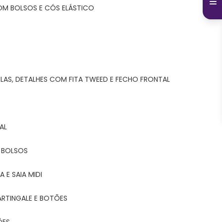
OM BOLSOS E CÓS ELÁSTICO
LAS, DETALHES COM FITA TWEED E FECHO FRONTAL
AL
E BOLSOS
E SAIA MIDI
ARTINGALE E BOTÕES