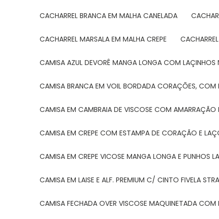
CACHARREL BRANCA EM MALHA CANELADA
CACHA
CACHARREL MARSALA EM MALHA CREPE
CACHARRE
CAMISA AZUL DEVORÊ MANGA LONGA COM LAÇINHO
CAMISA BRANCA EM VOIL BORDADA CORAÇÕES, COM D
CAMISA EM CAMBRAIA DE VISCOSE COM AMARRAÇÃO 
CAMISA EM CREPE COM ESTAMPA DE CORAÇÃO E LAÇ
CAMISA EM CREPE VICOSE MANGA LONGA E PUNHOS 
CAMISA EM LAISE E ALF. PREMIUM C/ CINTO FIVELA STR
CAMISA FECHADA OVER VISCOSE MAQUINETADA COM D