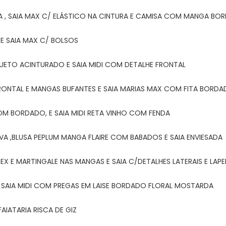
IA , SAIA MAX C/ ELÁSTICO NA CINTURA E CAMISA COM MANGA BO
 E SAIA MAX C/ BOLSOS
ETO ACINTURADO E SAIA MIDI COM DETALHE FRONTAL
FRONTAL E MANGAS BUFANTES E SAIA MARIAS MAX COM FITA BORDA
OM BORDADO, E SAIA MIDI RETA VINHO COM FENDA
A ,BLUSA PEPLUM MANGA FLAIRE COM BABADOS E SAIA ENVIESADA
UREX E MARTINGALE NAS MANGAS E SAIA C/DETALHES LATERAIS E LA
 SAIA MIDI COM PREGAS EM LAISE BORDADO FLORAL MOSTARDA
IATARIA RISCA DE GIZ