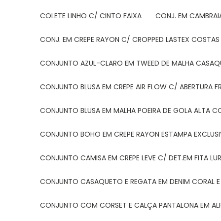
COLETE LINHO C/ CINTO FAIXA
CONJ. EM CAMBRA
CONJ. EM CREPE RAYON C/ CROPPED LASTEX COSTAS
CONJUNTO AZUL-CLARO EM TWEED DE MALHA CASAQU
CONJUNTO BLUSA EM CREPE AIR FLOW C/ ABERTURA 
CONJUNTO BLUSA EM MALHA POEIRA DE GOLA ALTA C
CONJUNTO BOHO EM CREPE RAYON ESTAMPA EXCLUSIV
CONJUNTO CAMISA EM CREPE LEVE C/ DET.EM FITA L
CONJUNTO CASAQUETO E REGATA EM DENIM CORAL E
CONJUNTO COM CORSET E CALÇA PANTALONA EM ALFA