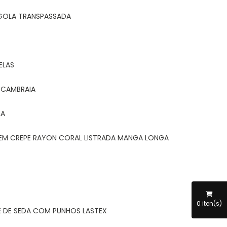
 GOLA TRANSPASSADA
ELAS
M CAMBRAIA
LA
 EM CREPE RAYON CORAL LISTRADA MANGA LONGA
0
iten(s)
E DE SEDA COM PUNHOS LASTEX