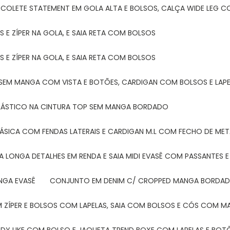
 COLETE STATEMENT EM GOLA ALTA E BOLSOS, CALÇA WIDE LEG C
E ZÍPER NA GOLA, E SAIA RETA COM BOLSOS
E ZÍPER NA GOLA, E SAIA RETA COM BOLSOS
O SEM MANGA COM VISTA E BOTÕES, CARDIGAN COM BOLSOS E LAPE
C/ELÁSTICO NA CINTURA TOP SEM MANGA BORDADO
A BÁSICA COM FENDAS LATERAIS E CARDIGAN M.L COM FECHO DE MET
A LONGA DETALHES EM RENDA E SAIA MIDI EVASÊ COM PASSANTES 
NGA EVASÊ
CONJUNTO EM DENIM C/ CROPPED MANGA BORDADA 
 ZÍPER E BOLSOS COM LAPELAS, SAIA COM BOLSOS E CÓS COM M