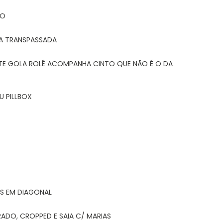
SO
LA TRANSPASSADA
 PILLBOX
ES EM DIAGONAL
RADO, CROPPED E SAIA C/ MARIAS