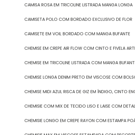
CAMISA ROSA EM TRICOLINE LISTRADA MANGA LONGA
CAMISETA POLO COM BORDADO EXCLUSIVO DE FLOR
CAMISETE EM VOIL BORDADO COM MANGA BUFANTE
CHEMISE EM CREPE AIR FLOW COM CINTO E FIVELA AR
CHEMISE EM TRICOLINE LISTRADA COM MANGA BUFANT
CHEMISE LONGA DENIM PRETO EM VISCOSE COM BOL
CHEMISE MIDI AZUL RISCA DE GIZ EM ÍNDIGO, CINTO
CHEMISIE COM MIX DE TECIDO LISO E LAISE COM DETA
CHEMISIE LONGO EM CREPE RAYON COM ESTAMPA POÁ