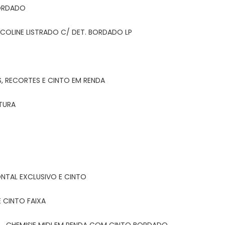
BORDADO
RICOLINE LISTRADO C/ DET. BORDADO LP
S, RECORTES E CINTO EM RENDA
NTURA
ONTAL EXCLUSIVO E CINTO
 CINTO FAIXA