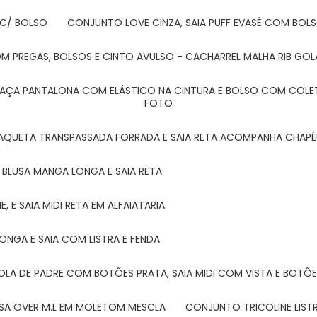
X C/ BOLSO
CONJUNTO LOVE CINZA, SAIA PUFF EVASÊ COM BOL
OM PREGAS, BOLSOS E CINTO AVULSO - CACHARREL MALHA RIB GO
FOTO
AQUETA TRANSPASSADA FORRADA E SAIA RETA ACOMPANHA CHAPÉU
 BLUSA MANGA LONGA E SAIA RETA
 E SAIA MIDI RETA EM ALFAIATARIA
ONGA E SAIA COM LISTRA E FENDA
LA DE PADRE COM BOTÕES PRATA, SAIA MIDI COM VISTA E BOTÕ
LUSA OVER M.L EM MOLETOM MESCLA
CONJUNTO TRICOLINE LIST