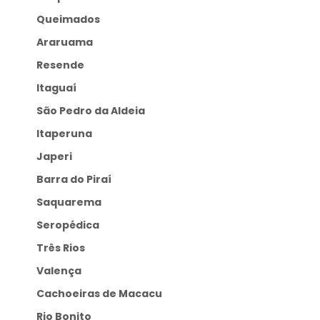
Queimados
Araruama
Resende
Itaguaí
São Pedro da Aldeia
Itaperuna
Japeri
Barra do Piraí
Saquarema
Seropédica
Três Rios
Valença
Cachoeiras de Macacu
Rio Bonito