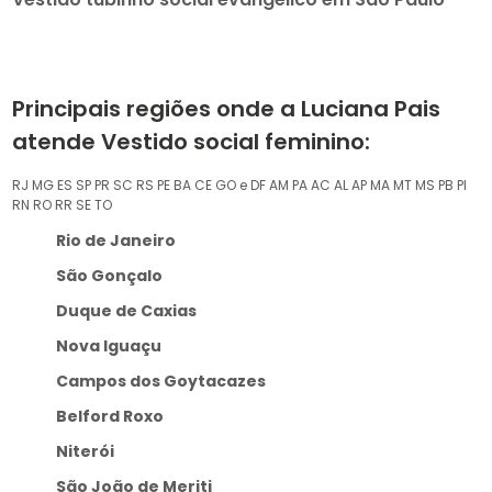
Principais regiões onde a Luciana Pais
atende Vestido social feminino:
RJ
MG
ES
SP
PR
SC
RS
PE
BA
CE
GO e DF
AM
PA
AC
AL
AP
MA
MT
MS
PB
PI
RN
RO
RR
SE
TO
Rio de Janeiro
São Gonçalo
Duque de Caxias
Nova Iguaçu
Campos dos Goytacazes
Belford Roxo
Niterói
São João de Meriti