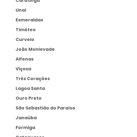
Caratinga
Unaí
Esmeraldas
Timóteo
Curvelo
João Monlevade
Alfenas
Viçosa
Três Corações
Lagoa Santa
Ouro Preto
São Sebastião do Paraíso
Janaúba
Formiga